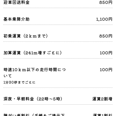
迎車回送料金
850円
基本乗降介助
1,100円
初乗運賃（2ｋｍまで）
850円
加算運賃（241ｍ増すごとに）
100円
時速10ｋｍ以下の走行時間につ
100円
いて
1分30秒までごとに
深夜・早朝料金（22時～5時）
運賃2割増
障がい者割引（手帳をご提示下
運賃1割引